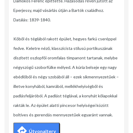
Damokos Ferenc építtette. Házasodás révén jutott az
Eperjessy, majd vásárlás útján a Bartók családhoz.
Datálás: 1839-1840.
Kőből és téglából rakott épület, hegyes farkú cseréppel
fedve. Keletre néző, klasszicista stílusú portikuszának
díszített oszlopfői oromfalas timpanont tartanak, melybe
négyszögű szoborfülke mélyed. A kúria belseje egy nagy
ebédlőből és négy szobából áll – ezek síkmennyezetűek –
illetve konyhából, kamrából, mellékhelyiségből és
padlásfeljáróból. A padlást téglával, a konyhát kőlapokkal
rakták le. Az épület alatti pincesor helyiségei között
boltíves és gerendás mennyezetűek egyaránt vannak.
Útvonalterv