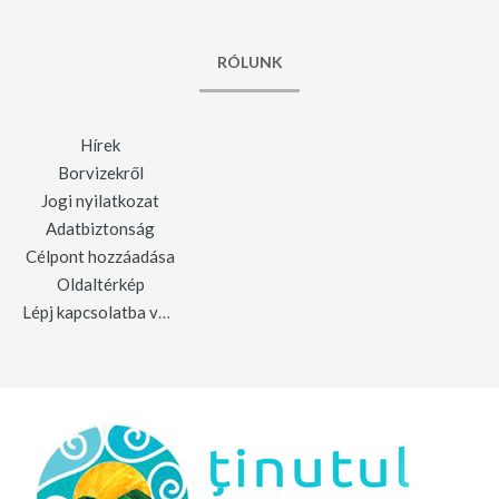
RÓLUNK
Hírek
Borvizekről
Jogi nyilatkozat
Adatbiztonság
Célpont hozzáadása
Oldaltérkép
Lépj kapcsolatba velünk