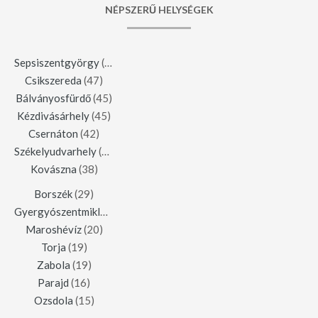
NÉPSZERŰ HELYSÉGEK
Sepsiszentgyörgy
(123)
Csikszereda
(47)
Bálványosfürdő
(45)
Kézdivásárhely
(45)
Csernáton
(42)
Székelyudvarhely
(42)
Kovászna
(38)
Borszék
(29)
Gyergyószentmiklós
(23)
Maroshévíz
(20)
Torja
(19)
Zabola
(19)
Parajd
(16)
Ozsdola
(15)