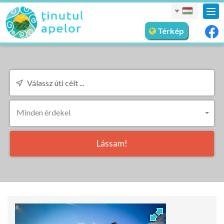
nav
meg
Térkép
Minden érdekel
Lássam!