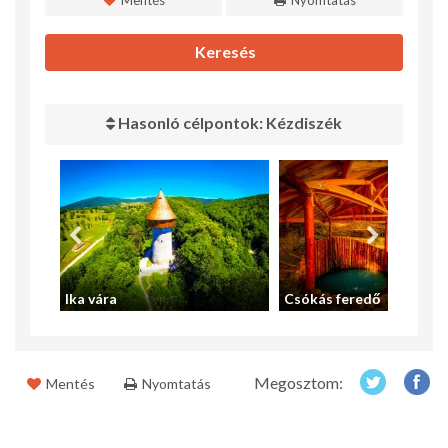
Mentés
Nyomtatás
Keresés
Hasonló célpontok: Kézdiszék
Ika vára
Csókás feredő
Megosztom:
Mentés
Nyomtatás