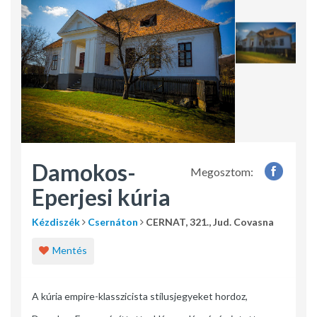
Damokos-
Megosztom:
Eperjesi kúria
Kézdiszék
Csernáton
CERNAT, 321., Jud. Covasna
Mentés
A kúria empire-klasszicista stílusjegyeket hordoz,