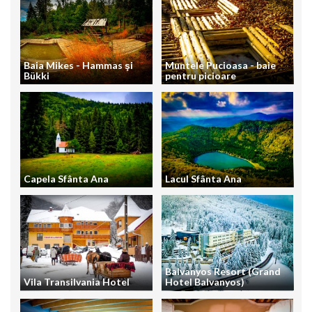
Baia Mikes - Hammas şi
Muntele Pucioasa - baie
Bükki
pentru picioare
Capela Sfânta Ana
Lacul Sfânta Ana
Balvanyos Resort (Grand
Vila Transilvania Hotel
Hotel Balvanyos)