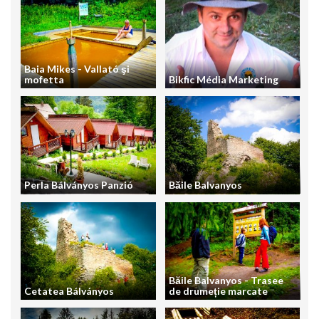
Baia Mikes - Vallató şi
mofetta
Bikfic Média Marketing
Perla Bálványos Panzió
Băile Balvanyos
Băile Balvanyos - Trasee
Cetatea Bálványos
de drumeție marcate