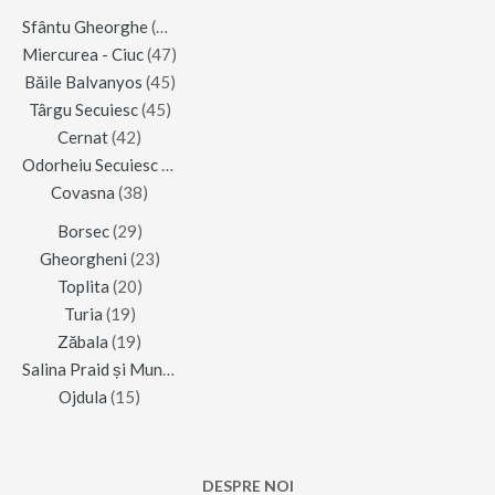
Sfântu Gheorghe
(123)
Miercurea - Ciuc
(47)
Băile Balvanyos
(45)
Târgu Secuiesc
(45)
Cernat
(42)
Odorheiu Secuiesc
(42)
Covasna
(38)
Borsec
(29)
Gheorgheni
(23)
Toplita
(20)
Turia
(19)
Zăbala
(19)
Salina Praid și Muntele de Sare
(16)
Ojdula
(15)
DESPRE NOI