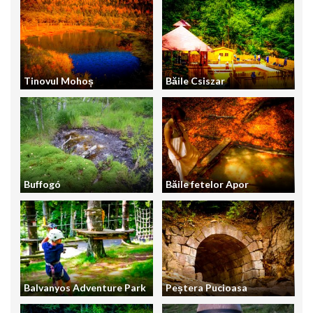
Tinovul Mohoș
Băile Csiszar
Buffogó
Băile fetelor Apor
Balvanyos Adventure Park
Peștera Pucioasa